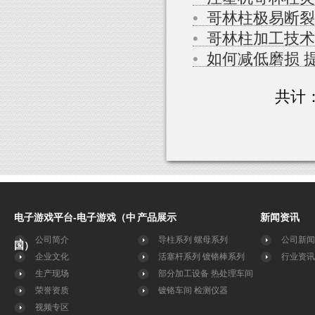
•
哥林柱极易断裂
•
哥林柱加工技术
•
如何减低磨损 
共计
电子游戏平台-电子游戏（中
产品展示
新闻资讯
公司简介
导柱系列
螺母系列
公司新闻
国）
企业文化
活塞杆系列
镀铬棒系列
行业资讯
生产现场
部分加工设备
热处理车间
荣誉资质
镀铬车间
检测仪器
视频专区