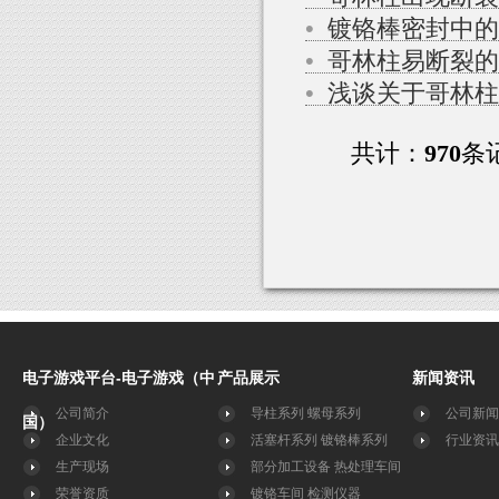
•
镀铬棒密封中的
•
哥林柱易断裂的
•
浅谈关于哥林柱
共计：
970
条
电子游戏平台-电子游戏（中
产品展示
新闻资讯
公司简介
导柱系列
螺母系列
公司新闻
国）
企业文化
活塞杆系列
镀铬棒系列
行业资讯
生产现场
部分加工设备
热处理车间
荣誉资质
镀铬车间
检测仪器