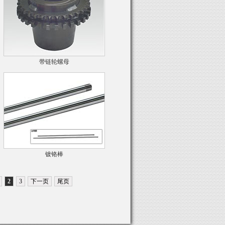
带链轮螺母
镀铬棒
2
3
下一页
尾页