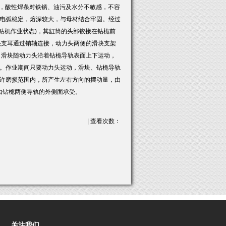
因为，酸性焊条对铁锈、油污及水分不敏感，不容
电弧稳定，熔深较大，与母材结合牢固。经过
挖钻机作业状态)，其缸筒的头部铰接在钻桅前
头支耳通过销轴连接，动力头两侧的滑块支架
，滑块随动力头沿着钻桅导轨表面上下运动，
。作业期间只要动力头运动，滑块、钻桅导轨
许磨损范围内，所产生左右方向的摆动量，由
由钻桅两侧导轨的外侧面承受。
| 查看次数：
关注我们