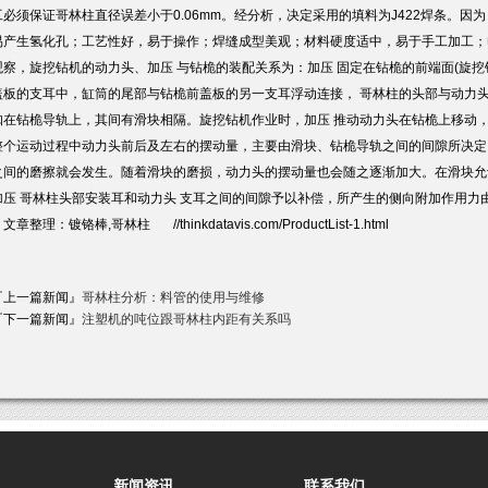
工必须保证哥林柱直径误差小于0.06mm。经分析，决定采用的填料为J422焊条。
易产生氢化孔；工艺性好，易于操作；焊缝成型美观；材料硬度适中，易于手工加工；
观察，旋挖钻机的动力头、加压 与钻桅的装配关系为：加压 固定在钻桅的前端面(旋
盖板的支耳中，缸筒的尾部与钻桅前盖板的另一支耳浮动连接， 哥林柱的头部与动力
扣在钻桅导轨上，其间有滑块相隔。旋挖钻机作业时，加压 推动动力头在钻桅上移动
整个运动过程中动力头前后及左右的摆动量，主要由滑块、钻桅导轨之间的间隙所决定
之间的磨擦就会发生。随着滑块的磨损，动力头的摆动量也会随之逐渐加大。在滑块允
加压 哥林柱头部安装耳和动力头 支耳之间的间隙予以补偿，所产生的侧向附加作用力
章整理：镀铬棒,哥林柱 //thinkdatavis.com/ProductList-1.html
『上一篇新闻』
哥林柱分析：料管的使用与维修
『下一篇新闻』
注塑机的吨位跟哥林柱内距有关系吗
新闻资讯
联系我们