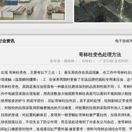
行业资讯
电子游戏平
哥林柱变色处理方法
发布者：
镀铬棒
｜：
哥林柱
｜：
广东日钢
发布时间：20
出现 哥林柱变色，主要有以下三点：1、液压系统存在高温现象，在工作中哥林柱在
环境接触（温度瞬间骤降）；2、在保养周期时更换了非该品牌挖掘机专用液压油，这
现哥林柱变色。原因是液压油里面有一种极压抗磨添加剂的品质和性能不同；3、哥林
工作中电镀层表面出现龟裂，用高倍数放大镜观察哥林柱表面可以看到不规则细小裂纹
在使用较多的铲斗 的前半部分．压缸哥林柱拉伤后，若不及时处理，轻则影响正常使
是，对较轻的拉痕采取局部修磨抛光的方法修复；对较重的拉痕则采取焊补加人工修磨
拉痕的形成：对起重机解体后，发现有一根变幅缸哥林柱被严重拉伤，拉痕并排6条。
呈块状脱落以后，不但失去了防尘作用，而且该处还堆积了许多灰尘与杂志，使哥林柱
刮坏缸口橡胶密封组件，造成液压缸严重外漏.修复要求：填料与母材必须结合牢固、