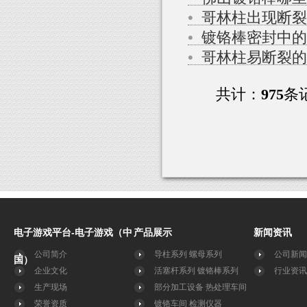
•
哥林柱出现断裂
•
镀铬棒密封中的
•
哥林柱易断裂的
共计：
975
条
电子游戏平台-电子游戏（中
产品展示
新闻资讯
公司简介
导柱系列
螺母系列
公司新闻
国）
企业文化
活塞杆系列
镀铬棒系列
行业资讯
生产现场
部分加工设备
热处理车间
荣誉资质
镀铬车间
检测仪器