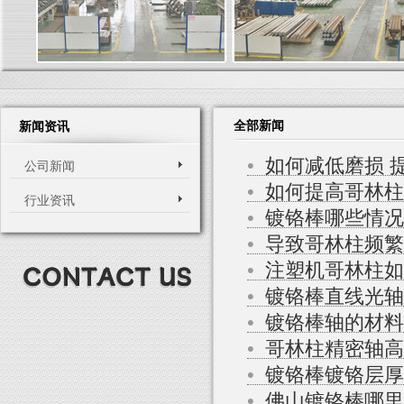
全部新闻
新闻资讯
•
如何减低磨损 
公司新闻
•
如何提高哥林柱
行业资讯
•
镀铬棒哪些情况
•
导致哥林柱频繁
•
注塑机哥林柱如
•
镀铬棒直线光轴
•
镀铬棒轴的材料
•
哥林柱精密轴高
•
镀铬棒镀铬层厚
•
佛山镀铬棒哪里